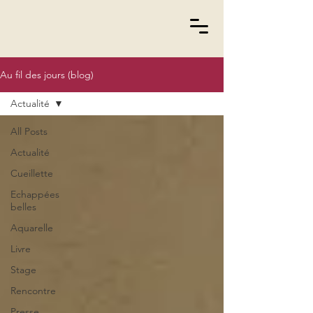
Au fil des jours (blog)
Actualité
All Posts
Actualité
Cueillette
Echappées
belles
Aquarelle
Livre
Stage
Rencontre
Presse