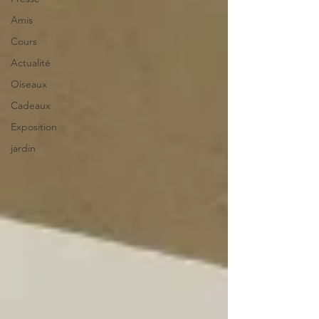
Amis
Cours
Actualité
Oiseaux
Cadeaux
Exposition
jardin