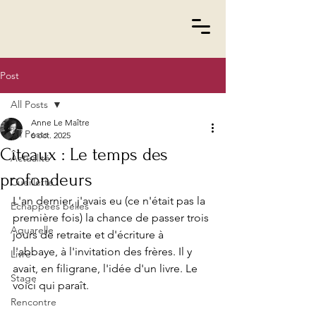
Post
All Posts
Anne Le Maître
All Posts
6 oct. 2025
Cîteaux : Le temps des
Actualité
profondeurs
Cueillette
L'an dernier, j'avais eu (ce n'était pas la 
Echappées belles
première fois) la chance de passer trois 
Aquarelle
jours de retraite et d'écriture à 
l'abbaye, à l'invitation des frères. Il y 
Livre
avait, en filigrane, l'idée d'un livre. Le 
Stage
voici qui paraît.
Rencontre