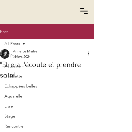
Post
All Posts
Anne Le Maître
All Posts
19 avr. 2024
"Etre à l'écoute et prendre
Actualité
soin"
Cueillette
Echappées belles
Aquarelle
Livre
Stage
Rencontre