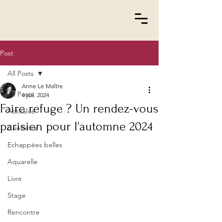
Post
All Posts
Anne Le Maître
All Posts
4 juil. 2024
Faire refuge ? Un rendez-vous
Actualité
parisien pour l'automne 2024
Cueillette
Echappées belles
Aquarelle
Livre
Stage
Rencontre