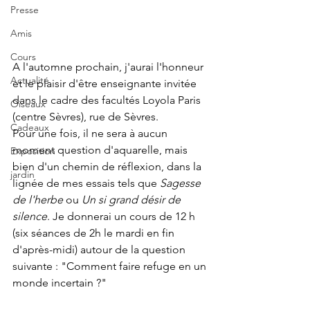
Presse
Amis
Cours
A l'automne prochain, j'aurai l'honneur 
Actualité
et le plaisir d'être enseignante invitée 
dans le cadre des facultés Loyola Paris 
Oiseaux
(centre Sèvres), rue de Sèvres. 
Cadeaux
Pour une fois, il ne sera à aucun 
moment question d'aquarelle, mais 
Exposition
bien d'un chemin de réflexion, dans la 
jardin
lignée de mes essais tels que 
Sagesse 
de l'herbe 
ou
 Un si grand désir de 
silence
. Je donnerai un cours de 12 h 
(six séances de 2h le mardi en fin 
d'après-midi) autour de la question 
suivante : "Comment faire refuge en un 
monde incertain ?"