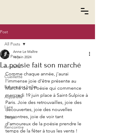
Post
All Posts
Anne Le Maître
All Posts
16 juin 2024
La poésie fait son marché
Actualité
Comme chaque année, j'aurai 
Cueillette
l'immense joie d'être présente au 
Echappées belles
Marché de la Poésie qui commence 
mercredi 19 juin place à Saint-Sulpice à 
Aquarelle
Paris. Joie des retrouvailles, joie des 
Livre
découvertes, joie des nouvelles 
rencontres, joie de voir tant 
Stage
d'amoureux de la poésie prendre le 
Rencontre
temps de la fêter à tous les vents !