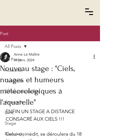
Post
All Posts
Anne Le Maître
All Posts
31 janv. 2024
Nouveau stage : "Ciels,
Actualité
nuages et humeurs
Cueillette
météorologiques à
Echappées belles
l'aquarelle"
Aquarelle
ENFIN UN STAGE A DISTANCE 
Livre
CONSACRÉ AUX CIELS !!!
Stage
Rencontre
Celui-ci, inédit, se déroulera du 18 