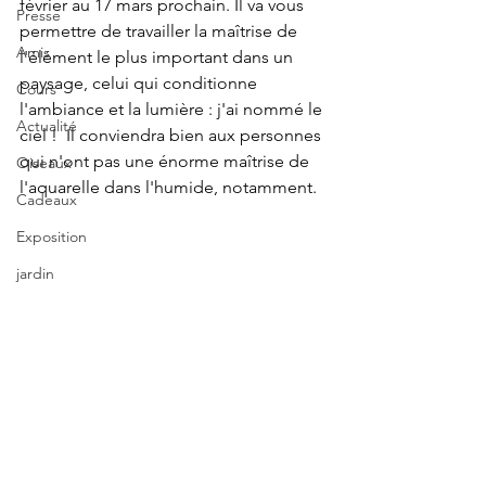
février au 17 mars prochain. Il va vous 
Presse
permettre de travailler la maîtrise de 
Amis
l'élément le plus important dans un 
paysage, celui qui conditionne 
Cours
l'ambiance et la lumière : j'ai nommé le 
Actualité
ciel !  Il conviendra bien aux personnes 
qui n'ont pas une énorme maîtrise de 
Oiseaux
l'aquarelle dans l'humide, notamment.
Cadeaux
Exposition
jardin