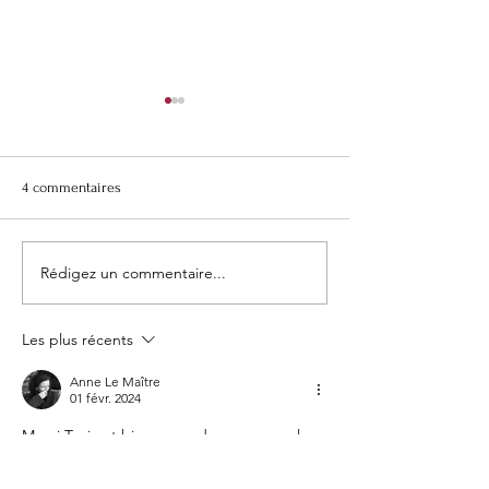
4 commentaires
En plein travail
Apprendre un pay
Rédigez un commentaire...
Les plus récents
Anne Le Maître
01 févr. 2024
Merci Tania et bienvenue dans ce nouvel 
espace de partage. Je suis si contente de 
t'y retrouver ! 