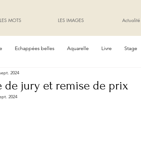
LES MOTS
LES IMAGES
Actualité
te
Echappées belles
Aquarelle
Livre
Stage
sept. 2024
Oiseaux
Cadeaux
Exposition
jardin
 de jury et remise de prix
ept. 2024