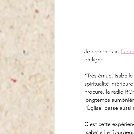
Je reprends ici 
l'art
en ligne  :
"Très émue, Isabelle 
spiritualité intérieur
Procure, la radio RCF
longtemps aumônière
l’Église, passe auss
C’est cette expérie
Isabelle Le Bourgeois