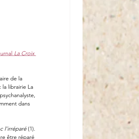
ournal
 La Croix
ire de la 
a librairie La 
t psychanalyste, 
tamment dans 
c l’irréparé
 (1). 
re être réparé 