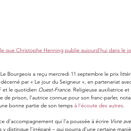
icle que Christophe Henning publie aujourd'hui dans le j
Le Bourgeois a reçu mercredi 11 septembre le prix littéra
e décerné par « Le jour du Seigneur », en partenariat avec l
 et le quotidien 
Ouest-France
. Religieuse auxiliatrice e
 de prison, l’autrice connue pour son franc-parler, no
i une bonne partie de son temps 
à l’écoute des autres
.
nce d’accompagnement qui l’a poussée à écrire 
Vivre ave
 y distingue l’irréparé – qui pourra d’une certaine maniè