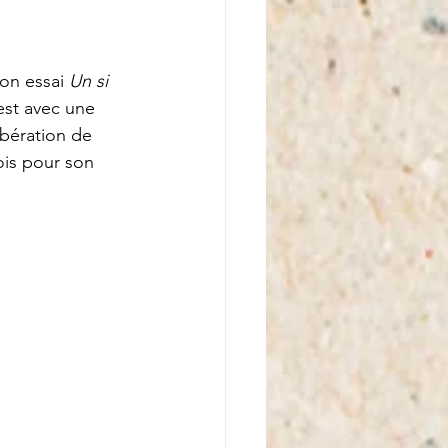
on essai 
Un si 
'est avec une 
ibération de 
eois pour son 