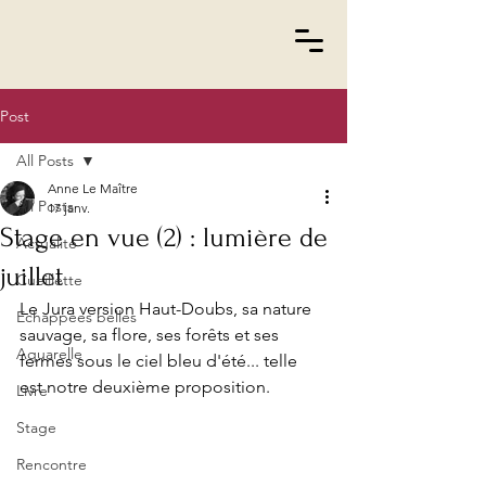
Post
All Posts
Anne Le Maître
All Posts
17 janv.
Stage en vue (2) : lumière de
Actualité
juillet
Cueillette
Le Jura version Haut-Doubs, sa nature 
Echappées belles
sauvage, sa flore, ses forêts et ses 
Aquarelle
fermes sous le ciel bleu d'été... telle 
est notre deuxième proposition.
Livre
Stage
Rencontre