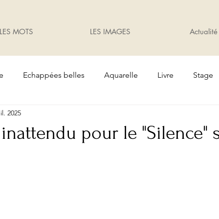
LES MOTS
LES IMAGES
Actualité
te
Echappées belles
Aquarelle
Livre
Stage
uil. 2025
Oiseaux
Cadeaux
Exposition
jardin
inattendu pour le "Silence" 