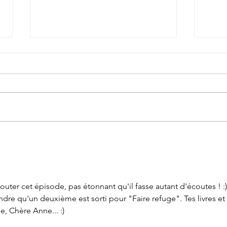
Journal d'une pierre
Amiti
outer cet épisode, pas étonnant qu'il fasse autant d'écoutes ! :)
dre qu'un deuxième est sorti pour "Faire refuge". Tes livres et 
e, Chère Anne... :)