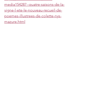
media154287--quatre-saisons-de-la-
vigne-l-ete-le-nouveau-recueil-de-
poemes-illustrees-de-colette-nys-
mazure.html