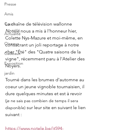
Presse
Amis
Cours
La chaîne de télévision wallonne 
Notélé
 nous a mis à l'honneur hier, 
Actualité
Colette Nys-Mazure et moi-même, en 
Oiseaux
consacrant un joli reportage à notre 
cher "Été" des "Quatre saisons de la 
Cadeaux
vigne", récemment paru à l'Atelier des 
Exposition
Noyers. 
jardin
Tourné dans les brumes d'automne au 
coeur un jeune vignoble tournaisien, il 
dure quelques minutes et est à revoir 
(je ne sais pas combien de temps il sera 
 sur leur site en suivant le lien 
disponible)
suivant :
https://www.notele.be/it594-