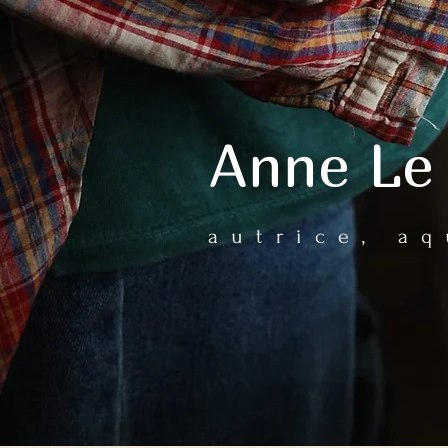
Anne Le
autrice, aq