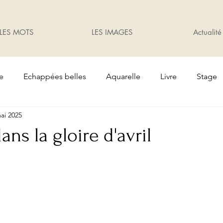
LES MOTS
LES IMAGES
Actualité
te
Echappées belles
Aquarelle
Livre
Stage
ai 2025
Oiseaux
Cadeaux
Exposition
jardin
ans la gloire d'avril