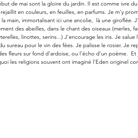
 début de mai sont la gloire du jardin. Il est comme ivre du
 rejaillit en couleurs, en feuilles, en parfums. Je m'y pro
la main, immortalisant ici une ancolie,  là une giroflée. 
ent des abeilles, dans le chant des oiseaux (merles, fa
relles, linottes, serins...) J'encourage les iris. Je salue 
 du sureau pour le vin des fées. Je palisse le rosier. Je re
es fleurs sur fond d'ardoise, ou l'écho d'un poème.  Et
oi les religions souvent ont imaginé l'Eden originel co