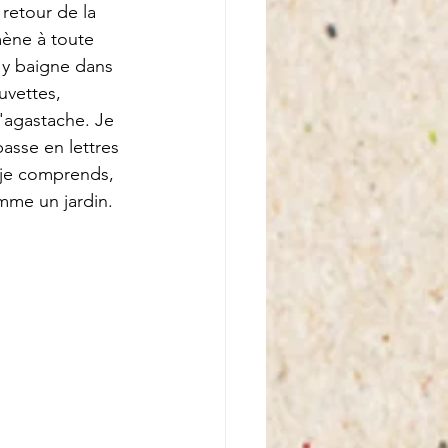
 retour de la 
mène à toute 
J'y baigne dans 
uvettes, 
l'agastache. Je 
passe en lettres 
 je comprends, 
mme un jardin.