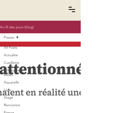
Au fil des jours (blog)
Presse
All Posts
Actualité
Cueillette
Echappées
belles
Aquarelle
Livre
Stage
Rencontre
Presse