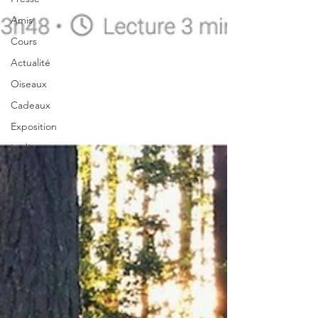
Amis
Cours
Actualité
Oiseaux
Cadeaux
Exposition
jardin