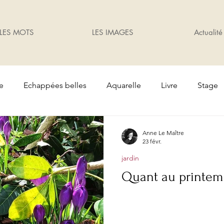
LES MOTS
LES IMAGES
Actualité
te
Echappées belles
Aquarelle
Livre
Stage
Oiseaux
Cadeaux
Exposition
jardin
Anne Le Maître
23 févr.
jardin
Quant au printemp