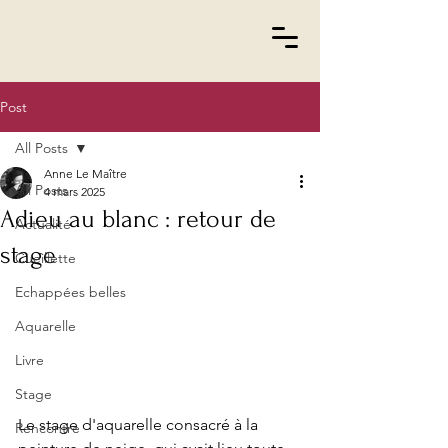
Post
All Posts
Anne Le Maître
All Posts
4 mars 2025
Adieu au blanc : retour de
Actualité
stage
Cueillette
Echappées belles
Aquarelle
Livre
Stage
Le stage d'aquarelle consacré à la 
Rencontre