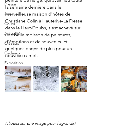
peinture de neige, qui avait lieu toute 
Presse
la semaine dernière dans le 
merveilleuse maison d'hôtes de 
Amis
Christiane Colin à Hauterive-La Fresse, 
Cours
dans le Haut-Doubs, s'est achevé sur 
Actualité
une belle moisson de peintures, 
d'émotions et de souvenirs. Et 
Oiseaux
quelques pages de plus pour un 
Cadeaux
nouveau carnet.
Exposition
jardin
(cliquez sur une image pour l'agrandir)