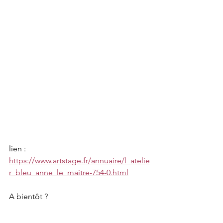
lien : 
https://www.artstage.fr/annuaire/l_atelie
r_bleu_anne_le_maitre-754-0.html
A bientôt ? 