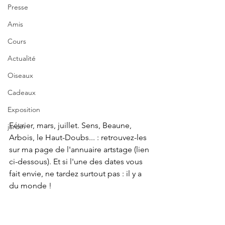
Presse
Amis
Cours
Actualité
Oiseaux
Cadeaux
Exposition
Février, mars, juillet. Sens, Beaune, 
jardin
Arbois, le Haut-Doubs... : retrouvez-les 
sur ma page de l'annuaire artstage (lien 
ci-dessous). Et si l'une des dates vous 
fait envie, ne tardez surtout pas : il y a 
du monde !