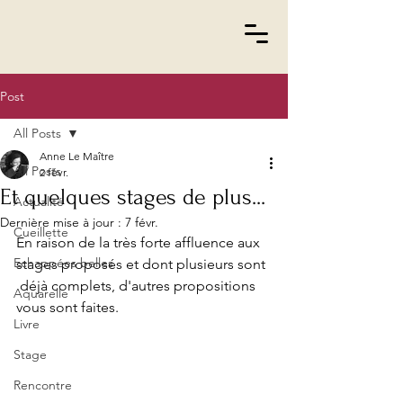
Post
All Posts
Anne Le Maître
All Posts
2 févr.
Et quelques stages de plus...
Actualité
Dernière mise à jour :
7 févr.
Cueillette
En raison de la très forte affluence aux 
Echappées belles
stages proposés et dont plusieurs sont 
 déjà complets, d'autres propositions 
Aquarelle
vous sont faites. 
Livre
Stage
Rencontre