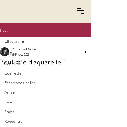
Post
All Posts
Anne Le Maître
All Posts
24 nov. 2024
Boulimie d'aquarelle !
Actualité
Cueillette
Echappées belles
Aquarelle
Livre
Stage
Rencontre