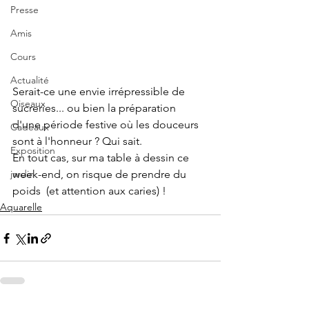
Presse
Amis
Cours
Actualité
Serait-ce une envie irrépressible de 
Oiseaux
sucreries... ou bien la préparation 
d'une période festive où les douceurs 
Cadeaux
sont à l'honneur ? Qui sait.
Exposition
En tout cas, sur ma table à dessin ce 
jardin
week-end, on risque de prendre du 
poids  (et attention aux caries) !
Aquarelle