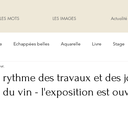
LES MOTS
LES IMAGES
Actualité
te
Echappées belles
Aquarelle
Livre
Stage
évr.
Oiseaux
Cadeaux
Exposition
jardin
rythme des travaux et des j
t du vin - l'exposition est ou