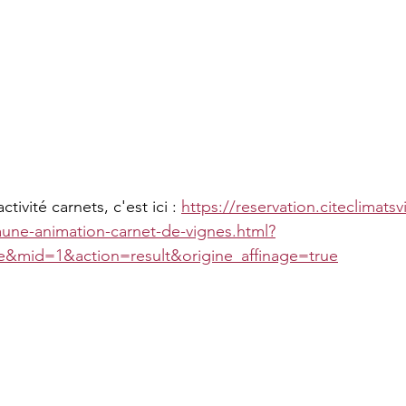
ctivité carnets, c'est ici : 
https://reservation.citeclimatsv
ne-animation-carnet-de-vignes.html?
ue&mid=1&action=result&origine_affinage=true