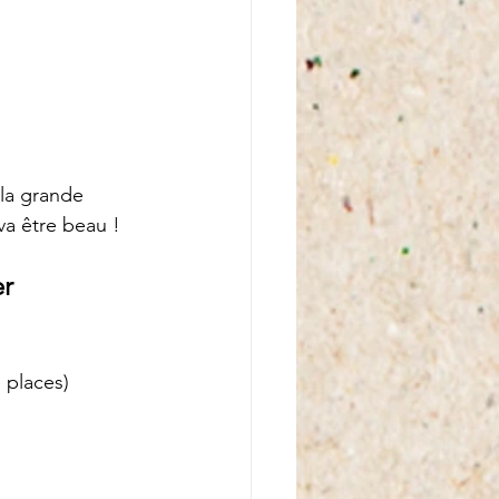
 la grande 
va être beau ! 
r 
 places) 