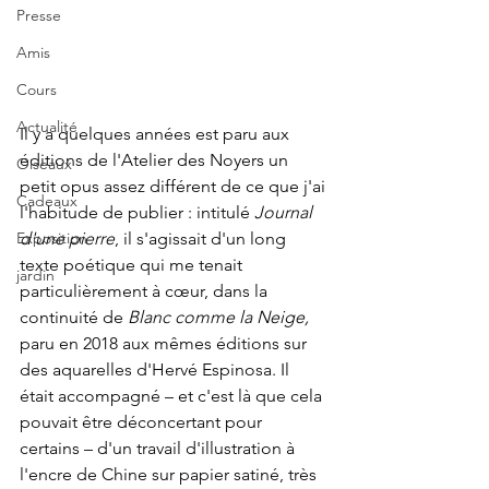
Presse
Amis
Cours
Actualité
Il y a quelques années est paru aux 
éditions de l'Atelier des Noyers un 
Oiseaux
petit opus assez différent de ce que j'ai 
Cadeaux
l'habitude de publier : intitulé 
Journal 
Exposition
d'une pierre
, il s'agissait d'un long 
texte poétique qui me tenait 
jardin
particulièrement à cœur, dans la 
continuité de 
Blanc comme la Neige, 
paru en 2018 aux mêmes éditions sur 
des aquarelles d'Hervé Espinosa. Il 
était accompagné – et c'est là que cela 
pouvait être déconcertant pour 
certains – d'un travail d'illustration à 
l'encre de Chine sur papier satiné, très 