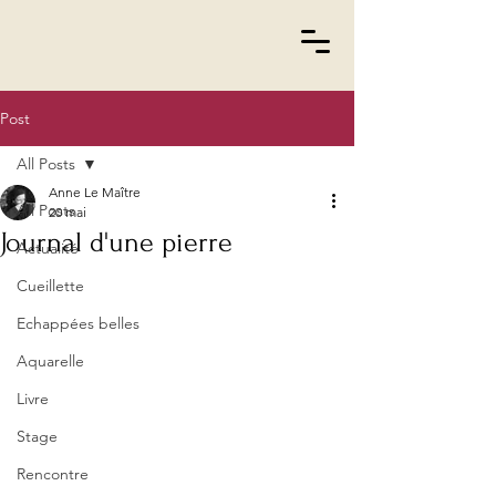
Post
All Posts
Anne Le Maître
All Posts
20 mai
Journal d'une pierre
Actualité
Cueillette
Echappées belles
Aquarelle
Livre
Stage
Rencontre