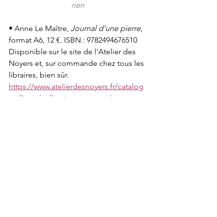
rien
• Anne Le Maître, 
Journal d'une pierre
, 
format A6, 12 €. ISBN : 9782494676510
Disponible sur le site de l'Atelier des 
Noyers et, sur commande chez tous les 
libraires, bien sûr. 
https://www.atelierdesnoyers.fr/catalog
ue/livres/collection-carnets-a6-
portrait/journal-d-une-pierre,1730
• revue 
Les Haleurs
 : 
https://www.leshaleurs.fr/
Livre
Actualité