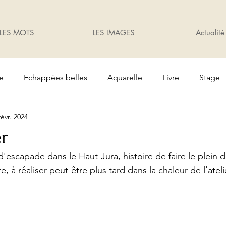
LES MOTS
LES IMAGES
Actualité
te
Echappées belles
Aquarelle
Livre
Stage
févr. 2024
Oiseaux
Cadeaux
Exposition
jardin
er
'escapade dans le Haut-Jura, histoire de faire le plein d
e, à réaliser peut-être plus tard dans la chaleur de l'ateli