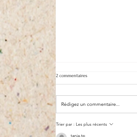
2 commentaires
Rédigez un commentaire...
On recycle et on s'en va
Trier par :
Les plus récents
tania.tp