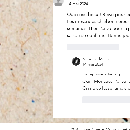
14 mai 2024
Que c'est beau ! Bravo pour ta
Les mésanges charbonnières et
semaines. Hier, j'ai vu pour la 
saison se confirme. Bonne jou
J'aime
Répondre
Anne Le Maître
14 mai 2024
En réponse à
tania.tp
Oui ! Moi aussi j'ai vu
On ne se lasse jamais de
J'aime
Répond
© 2035 par Charlie Morin. Créé