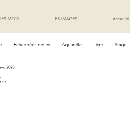
LES MOTS
LES IMAGES
Actualité
te
Echappées belles
Aquarelle
Livre
Stage
avr. 2025
Oiseaux
Cadeaux
Exposition
jardin
..