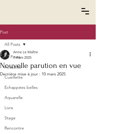
Post
All Posts
Anne Le Maître
All Posts
7 mars 2025
Nouvelle parution en vue
Actualité
Dernière mise à jour :
10 mars 2025
Cueillette
Echappées belles
Aquarelle
Livre
Stage
Rencontre