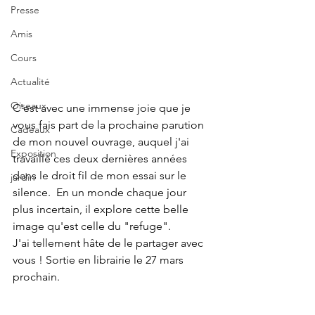
Presse
Amis
Cours
Actualité
Oiseaux
C'est avec une immense joie que je 
vous fais part de la prochaine parution 
Cadeaux
de mon nouvel ouvrage, auquel j'ai 
Exposition
travaillé ces deux dernières années 
dans le droit fil de mon essai sur le 
jardin
silence.  En un monde chaque jour 
plus incertain, il explore cette belle 
image qu'est celle du "refuge". 
J'ai tellement hâte de le partager avec 
vous ! Sortie en librairie le 27 mars 
prochain.