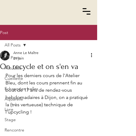
Post
All Posts
Anne Le Maître
All Posts
21 juin
On recycle et on s'en va
Actualité
Pour les derniers cours de l'Atelier 
Cueillette
Bleu, dont les cours prennent fin au 
Echappées belles
bout de 17 ans de rendez-vous 
hebdomadaires à Dijon, on a pratiqué 
Aquarelle
la (très vertueuse) technique de 
Livre
l'upcycling ! 
Stage
Rencontre