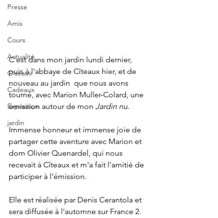
Presse
Amis
Cours
Actualité
C'est dans mon jardin lundi dernier, 
puis à l'abbaye de Cîteaux hier, et de 
Oiseaux
nouveau au jardin  que nous avons 
Cadeaux
tourné, avec Marion Muller-Colard, une 
Exposition
émission autour de mon 
Jardin nu
. 
jardin
Immense honneur et immense joie de 
partager cette aventure avec Marion et 
dom Olivier Quenardel, qui nous 
recevait à Cîteaux et m'a fait l'amitié de 
participer à l'émission.  
Elle est réalisée par Denis Cerantola et 
sera diffusée à l'automne sur France 2. 