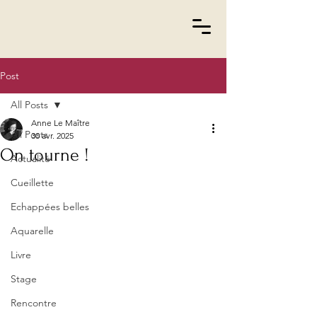
Post
All Posts
Anne Le Maître
All Posts
30 avr. 2025
On tourne !
Actualité
Cueillette
Echappées belles
Aquarelle
Livre
Stage
Rencontre