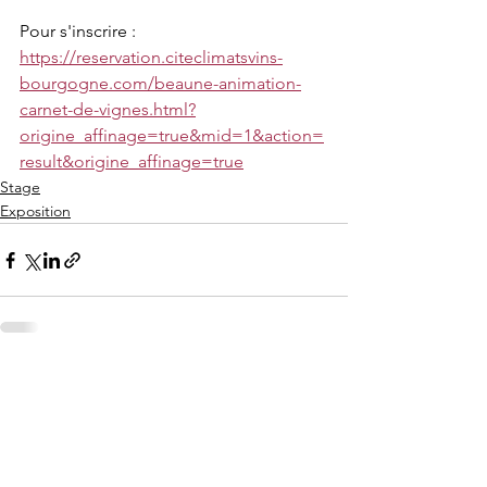
Pour s'inscrire : 
https://reservation.citeclimatsvins-
bourgogne.com/beaune-animation-
carnet-de-vignes.html?
origine_affinage=true&mid=1&action=
result&origine_affinage=true
Stage
Exposition
Voir tout
Posts récents