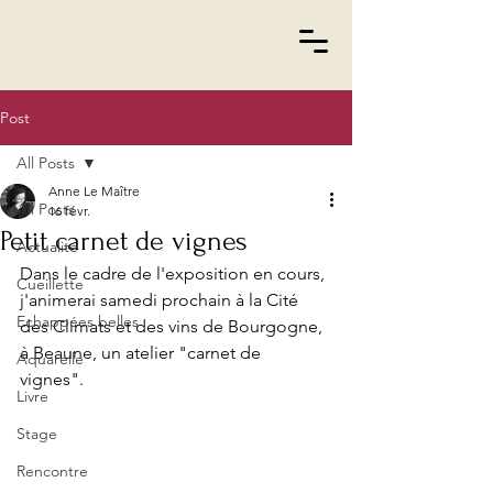
Post
All Posts
Anne Le Maître
All Posts
16 févr.
Petit carnet de vignes
Actualité
Dans le cadre de l'exposition en cours, 
Cueillette
j'animerai samedi prochain à la Cité 
Echappées belles
des Climats et des vins de Bourgogne, 
à Beaune, un atelier "carnet de 
Aquarelle
vignes". 
Livre
Stage
Rencontre