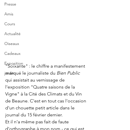
Presse
Amis
Cours
Actualité
Oiseaux
Cadeaux
Exposition
"Soixante" : le chiffre a manifestement 
marqué le journaliste du 
Bien Public 
jardin
qui assistait au vernissage de 
l'exposition "Quatre saisons de la 
Vigne" à la Cité des Climats et du Vin 
de Beaune. C'est en tout cas l'occasion 
d'un chouette petit article dans le 
journal du 15 février dernier. 
Et il n'a même pas fait de faute 
d'orthographe à mon nom - ce qui est 