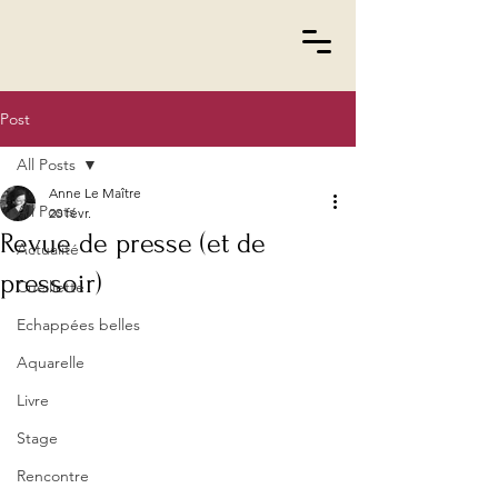
Post
All Posts
Anne Le Maître
All Posts
20 févr.
Revue de presse (et de
Actualité
pressoir)
Cueillette
Echappées belles
Aquarelle
Livre
Stage
Rencontre