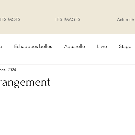
LES MOTS
LES IMAGES
Actualité
te
Echappées belles
Aquarelle
Livre
Stage
oct. 2024
Oiseaux
Cadeaux
Exposition
jardin
 rangement