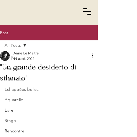
Post
All Posts
Anne Le Maître
All Posts
14 sept. 2024
"Un grande desiderio di
Actualité
silenzio"
Cueillette
Echappées belles
Aquarelle
Livre
Stage
Rencontre